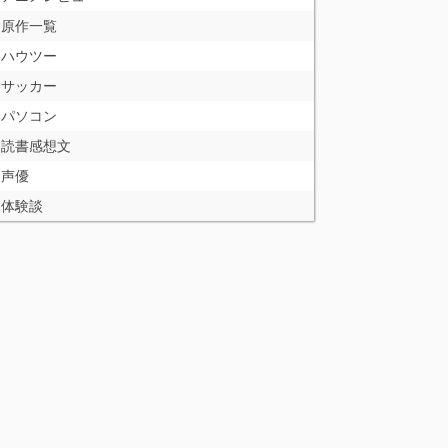
原作一覧
ハウツー
サッカー
パソコン
読書感想文
声優
体験談