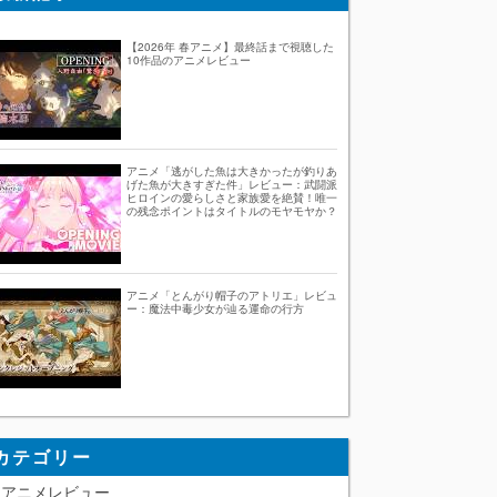
【2026年 春アニメ】最終話まで視聴した
10作品のアニメレビュー
アニメ「逃がした魚は大きかったが釣りあ
げた魚が大きすぎた件」レビュー：武闘派
ヒロインの愛らしさと家族愛を絶賛！唯一
の残念ポイントはタイトルのモヤモヤか？
アニメ「とんがり帽子のアトリエ」レビュ
ー：魔法中毒少女が辿る運命の行方
カテゴリー
アニメレビュー