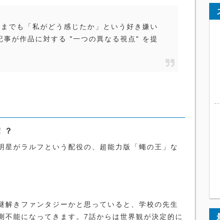
くまでも「私がどう感じたか」という好き嫌い
事が作品に対する "一つの異なる視点" を提
！？
明星がラルフという配役の、超能力版「蠅の王」な
。
謎解きファンタジーかと思っていると、学校の先生
測不能になってきます。7話からは世界観が決定的に