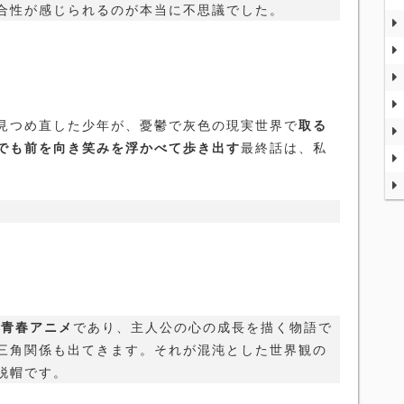
合性が感じられるのが本当に不思議でした。
見つめ直した少年が、憂鬱で灰色の現実世界で
取る
でも前を向き笑みを浮かべて歩き出す
最終話は、私
は青春アニメ
であり、主人公の心の成長を描く物語で
三角関係も出てきます。それが混沌とした世界観の
脱帽です。