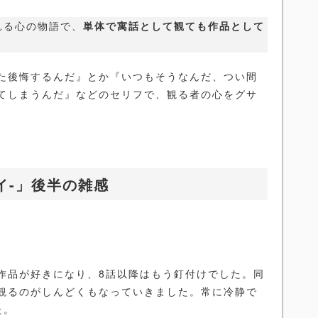
かれる心の物語で、
単体で寓話として観ても作品として
た後悔するんだ』とか『いつもそうなんだ、つい間
てしまうんだ』などのセリフで、観る者の心をグサ
ーイ-」後半の雑感
作品が好きになり、8話以降はもう釘付けでした。同
観るのがしんどくもなっていきました。常に冷静で
た。