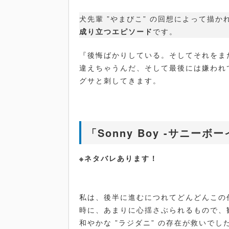
犬先輩 ”やまびこ” の回想によって描
成り立つエピソード
です。
『後悔ばかりしている。そしてそれをま
違えちゃうんだ、そして最後には嫌われ
グサと刺してきます。
「Sonny Boy -サニーボ
※ネタバレあります！
私は、後半に進むにつれてどんどんこの
時に、あまりに心揺さぶられるもので、
和やかな ”ラジダニ” の存在が救いでし