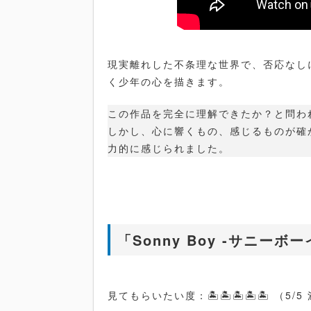
現実離れした不条理な世界で、否応なし
く少年の心を描きます。
この作品を完全に理解できたか？と問わ
しかし、心に響くもの、感じるものが確
力的に感じられました。
「Sonny Boy -サニーボ
見てもらいたい度：🏝️🏝️🏝️🏝️🏝️ （5